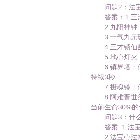
问题2：法宝
答案：1.三
2.九阳神钟：
3.一气九元珠
4.三才锁仙圈
5.地心灯火：
6.镇界塔：使
持续3秒
7.摄魂镜：使
8.阿难普世
当前生命30%的
问题3：什么
答案: 1.法
2.法宝心法