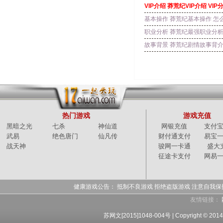
VIP介绍 莽荒纪VIP介绍 V
基本操作 莽荒纪基本操作 怎
职业分析 莽荒纪最强职业分析
故事背景 莽荒纪剧情故事背介
热门游戏
游戏充值
黑暗之光
七杀
神仙道
网银充值
支付
武易
绝色唐门
仙凡传
财付通支付
易宝
战天神
骏网一卡通
盛大
征途卡支付
网易
健康游戏公告： 抵制不良游戏 拒绝盗版游戏 注意自我保
友情链接：
苏网文[2015]1048-004号 |
Copyright ©